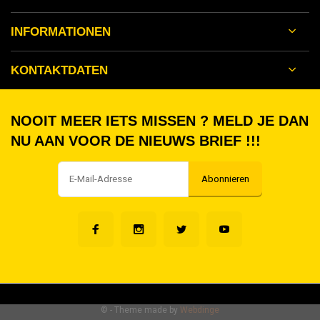
INFORMATIONEN
KONTAKTDATEN
NOOIT MEER IETS MISSEN ? MELD JE DAN
NU AAN VOOR DE NIEUWS BRIEF !!!
Abonnieren
©
- Theme made by
Webdinge