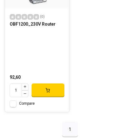
(0)
OBF1200_230V Router
92,60
Compare
1