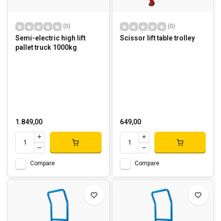
(0)
(0)
Semi-electric high lift
Scissor lift table trolley
pallet truck 1000kg
1.849,00
649,00
Compare
Compare