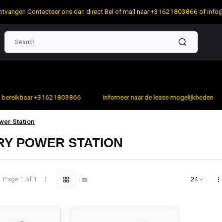
 ontvangen Contacteer ons dan direct Bel of mail naar +31621803866 of
info
bereikbaar +31621803866
infomeer naar de lease mogelijkheden
wer Station
RY POWER STATION
Page 1 of 1