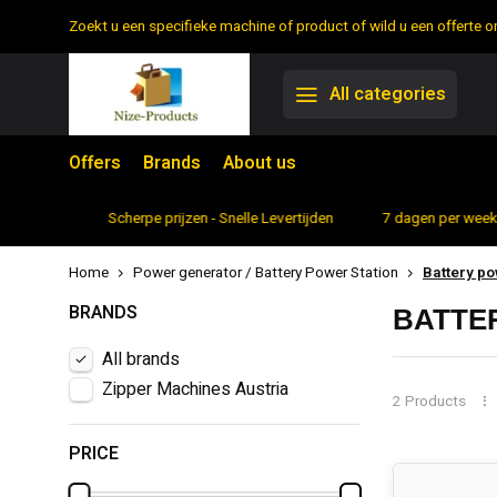
Zoekt u een specifieke machine of product of wild u een offerte
All categories
Offers
Brands
About us
rtiment
Scherpe prijzen - Snelle Levertijden
7 dagen per week 
Home
Power generator / Battery Power Station
Battery po
BRANDS
BATTE
All brands
Zipper Machines Austria
2 Products
PRICE