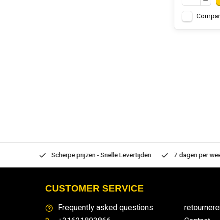
Compar
rtiment
Scherpe prijzen - Snelle Levertijden
7 dagen per week
CUSTOMER SERVICE
Frequently asked questions
retournere