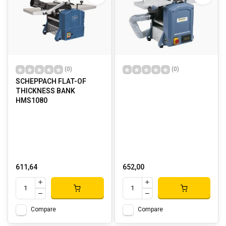
(0)
(0)
SCHEPPACH FLAT-OF
THICKNESS BANK
HMS1080
611,64
652,00
Compare
Compare