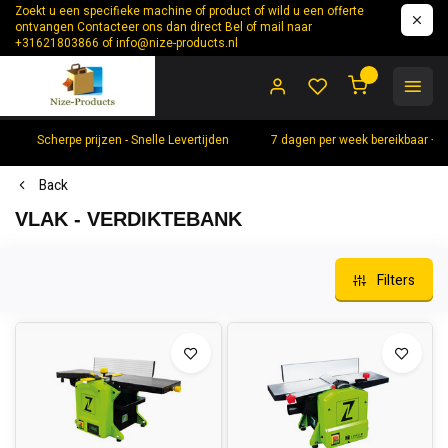
Zoekt u een specifieke machine of product of wild u een offerte
ontvangen Contacteer ons dan direct Bel of mail naar
+31621803866 of
info@nize-products.nl
0
Scherpe prijzen - Snelle Levertijden
7 dagen per week bereikbaar +
Back
VLAK - VERDIKTEBANK
Filters