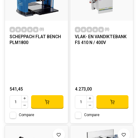
(0)
(0)
SCHEPPACH FLAT BENCH
VLAK- EN VANDIKTEBANK
PLM1800
FS 410 N / 400V
541,45
4.273,00
Compare
Compare