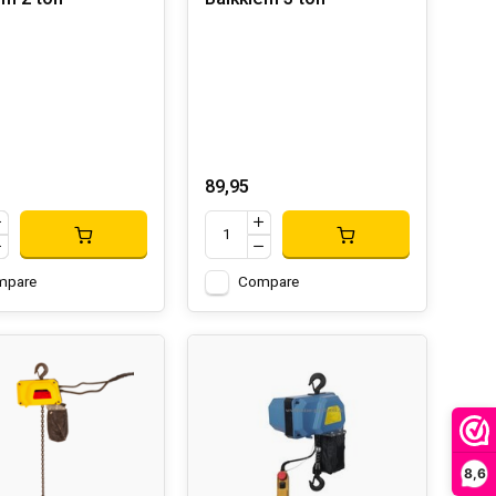
89,95
mpare
Compare
8,6