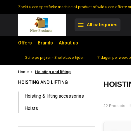
Zoekt u een specifieke machine of product of wild u een offerte
All categories
Offers
Brands
About us
rtiment
Scherpe prijzen - Snelle Levertijden
7 dagen per week 
Home
Hoisting and lifting
HOISTING AND LIFTING
HOISTI
Hoisting & lifting accessories
22 Products
Hoists