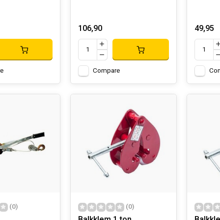
106,90
49,95
e
Compare
Co
(0)
(0)
Balkklem 1 ton