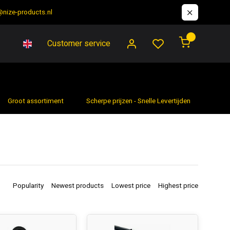
@nize-products.nl
0
Customer service
Groot assortiment
Scherpe prijzen - Snelle Levertijden
7 da
Popularity
Newest products
Lowest price
Highest price