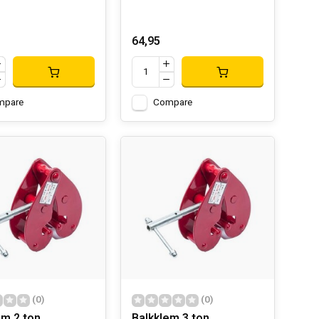
64,95
mpare
Compare
(0)
(0)
Balkklem 2 ton
Balkklem 3 ton