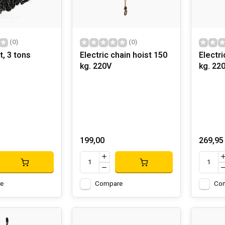
(0)
(0)
t, 3 tons
Electric chain hoist 150
Electri
kg. 220V
kg. 22
199,00
269,95
e
Compare
Co