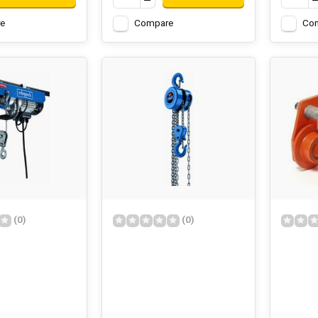
e
Compare
Co
(0)
(0)