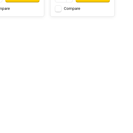
mpare
Compare