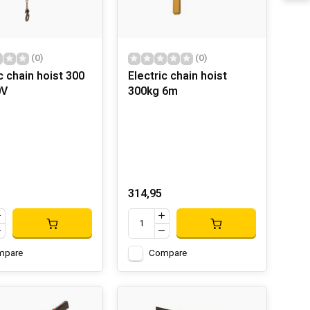
(0)
(0)
c chain hoist 300
Electric chain hoist
0V
300kg 6m
314,95
mpare
Compare