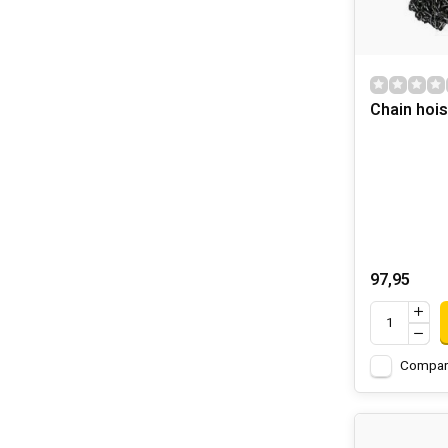
Chain hois
97,95
Compar