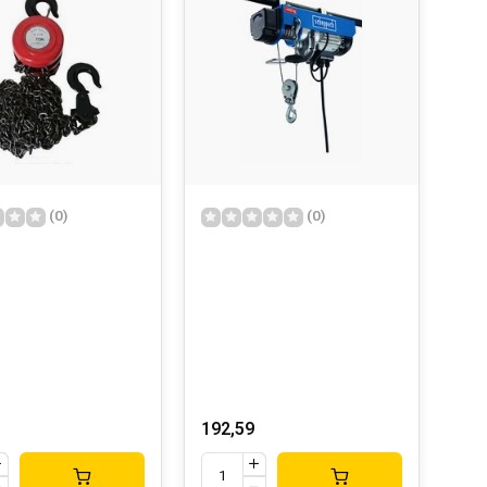
(0)
(0)
192,59