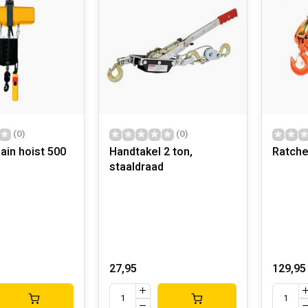
(0)
(0)
hain hoist 500
Handtakel 2 ton,
Ratche
staaldraad
27,95
129,95