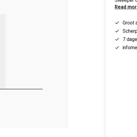
Sweeper 
Read mor
Groot 
Scherp
7 dag
infome