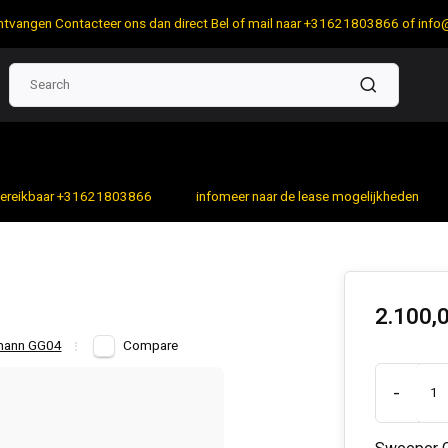
 ontvangen Contacteer ons dan direct Bel of mail naar +31621803866 of
info
bereikbaar +31621803866
infomeer naar de lease mogelijkheden
2.100,
smann GG04
Compare
-