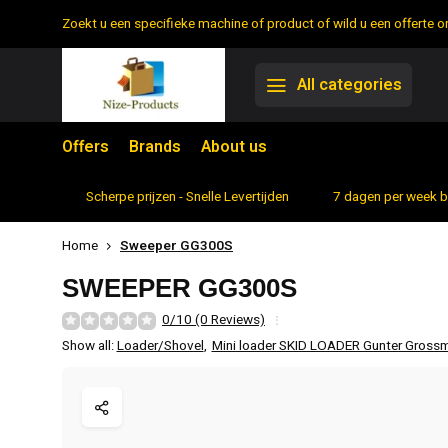
Zoekt u een specifieke machine of product of wild u een offerte
All categories
Offers
Brands
About us
rtiment
Scherpe prijzen - Snelle Levertijden
7 dagen per week 
Home
Sweeper GG300S
SWEEPER GG300S
0/10 (0 Reviews)
Show all:
Loader/Shovel
,
Mini loader SKID LOADER Gunter Gros