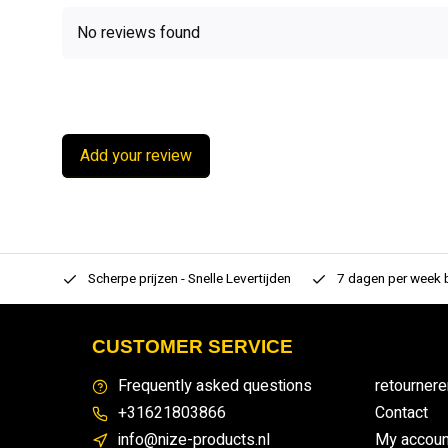
No reviews found
Add your review
rtiment
Scherpe prijzen - Snelle Levertijden
7 dagen per week
CUSTOMER SERVICE
Frequently asked questions
retournere
+31621803866
Contact
info@nize-products.nl
My accoun