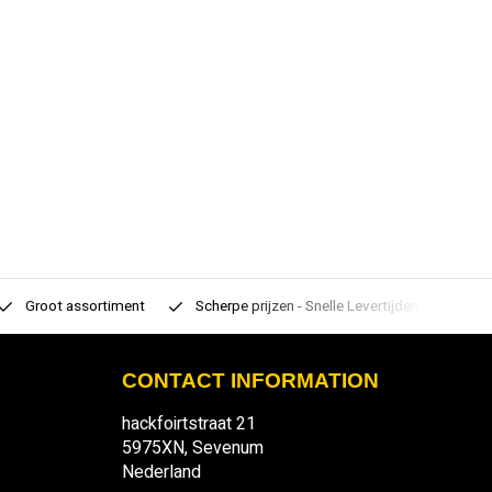
Groot assortiment
Scherpe prijzen - Snelle Levertijden
7 d
CONTACT INFORMATION
hackfoirtstraat 21
5975XN, Sevenum
Nederland