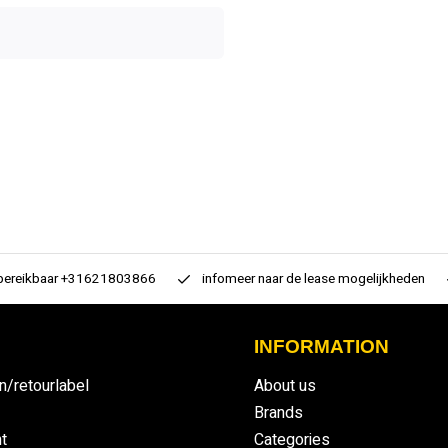
 bereikbaar +31621803866
infomeer naar de lease mogelijkheden
INFORMATION
n/retourlabel
About us
Brands
t
Categories