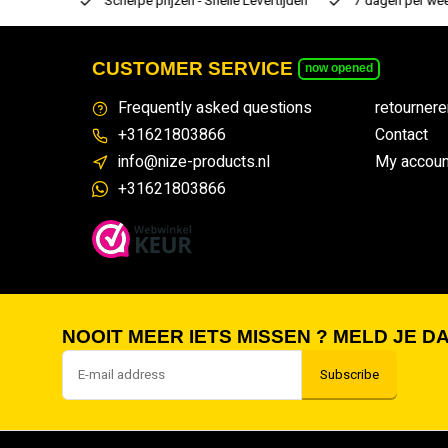
rtiment
Scherpe prijzen - Snelle Levertijden
7 dagen per week
CUSTOMER SERVICE
now opened
Frequently asked questions
retournere
+31621803866
Contact
info@nize-products.nl
My accoun
+31621803866
NOOIT MEER IETS MISSEN ? MELD JE DA
Subscribe