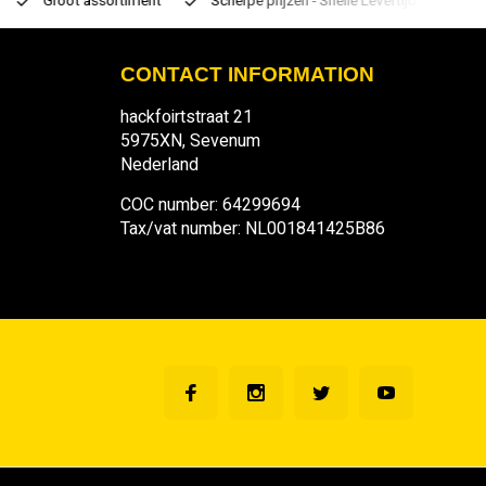
Groot assortiment
Scherpe prijzen - Snelle Levertijden
7 d
CONTACT INFORMATION
hackfoirtstraat 21
5975XN, Sevenum
Nederland
COC number: 64299694
Tax/vat number: NL001841425B86