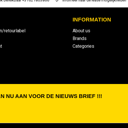
 bereikbaar +31621803866
infomeer naar de lease mogelijkheden
INFORMATION
n/retourlabel
About us
Brands
t
Categories
N NU AAN VOOR DE NIEUWS BRIEF !!!