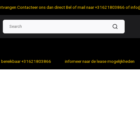
 ontvangen Contacteer ons dan direct Bel of mail naar +31621803866 of
info
bereikbaar +31621803866
infomeer naar de lease mogelijkheden