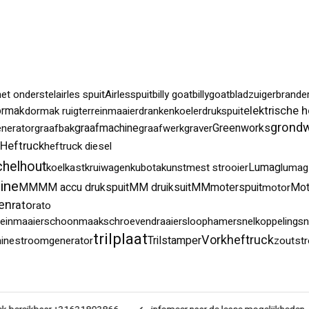
et onderstel
airles spuit
Airlesspuit
billy goat
billygoat
bladzuiger
brande
elektrische h
ormak
dormak ruigterreinmaaier
drankenkoeler
drukspuit
grond
graafmachine
Greenworks
enerator
graafbak
graafwerk
graver
Heftruck
heftruck diesel
chelhout
Lumag
koelkast
kruiwagen
kubota
kunstmest strooier
lumag
ine
MM
MM accu drukspuit
MM druiksuit
MMmoterspuit
Mot
motor
en
rato
rato
reinmaaier
schoonmaak
schroevendraaier
sloophamer
snelkoppeling
sn
trilplaat
Vorkheftruck
Trilstamper
ine
stroomgenerator
zoutstr