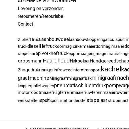
ALGEMENE VOORWAARDEN
Levering en verzenden
retourneren/retourlabel
Contact
aanbouwdeel
2.5herftruck
aanbouwkoppeling
accu spuit m
dieselHeftruck
truck
dormag cirkelmaaier
dormag maaier
d
ep vorkheftruck
stapelaar
eppompagen
garage matrialen
g
Haardhoud
grossmann
Handgereedschap
Hakselaar
kachel
ka
2
hogedrukreiniger
infraweed
interntransport
minigraafmach
graafmachine
Minigraaf
minigraafbak
pompwag
pneumatisch luchtdruk
knipper
palletwagen
motor
robotmaaier
ruigterreinmaaier
ruwtereinmaaier
ruwter
stapelaar
spuit
werkstelten
spuit met onderstel
strooimach