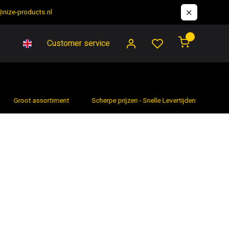
@nize-products.nl
0
Customer service
Groot assortiment
Scherpe prijzen - Snelle Levertijden
7 da